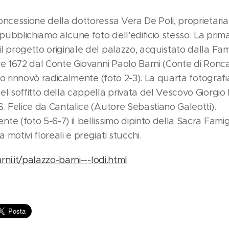
oncessione della dottoressa Vera De Poli, proprietari
, pubblichiamo alcune foto dell'edificio stesso. La prim
l progetto originale del palazzo, acquistato dalla Fami
re 1672 dal Conte Giovanni Paolo Barni (Conte di Ronc
onio rinnovò radicalmente (foto 2-3). La quarta fotograf
el soffitto della cappella privata del Vescovo Giorgio 
S. Felice da Cantalice (Autore Sebastiano Galeotti).
te (foto 5-6-7) il bellissimo dipinto della Sacra Famig
motivi floreali e pregiati stucchi.
arni.it/palazzo-barni---lodi.html