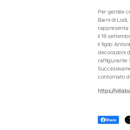
Per gentile c
Barni di Lodi
rappresenta i
il 19 settemb
il figlio Ant
decorazioni d
raffigurante 
Successivamen
contornato da 
https://villab
Share