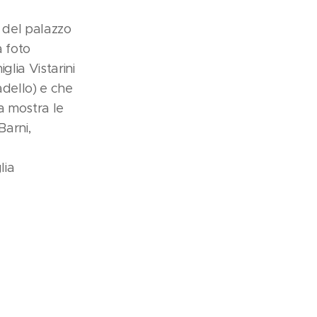
a del palazzo
a foto
glia Vistarini
adello) e che
ia mostra le
Barni,
lia